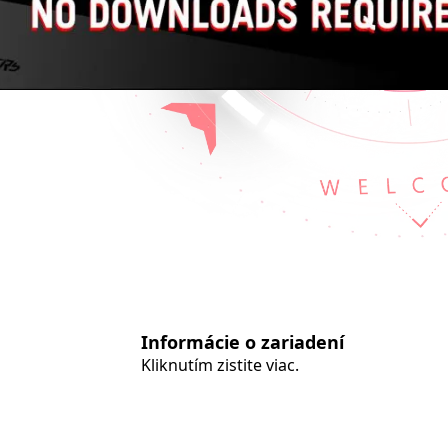
Português
Türkçe
Nederlands
Suomi
Norsk
Svenska
Українська
ไทย
Polski
Dansk
G
Informácie o zariadení
Română
Kliknutím zistite viac.
Indonesia
Slovenčina